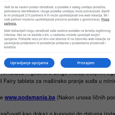
e od 18 godina koje su nastanjene/imaju stalno
Vaši će se osobni podaci obrađivati, a podatke s vašeg uređaja (kolačiće,
jedinstvene identifikatore i druge podatke uređaja) može pohranjivati, dijeliti
te im pristupati 210 partnera ili ih može upotrebljavati ova web-lokacija. Mi i
Organizatora, osobe zaposlene kod Partnera O
naši partneri možemo upotrebljavati precizne podatke o geolociranju.
Popis
partnera.
od oslovnog partnera Organizatora koji inform
Neki dobavljači mogu obrađivati vaše osobne podatke na temelju legitimnog
interesa. Ako se ne slažete s tim, u nastavku možete upravljati svojim
gencijama uključenim u ovu promociju, kao i naj
opcijama. Potražite vezu pri dnu ove stranice ili na izborniku web-lokacije za
upravljanje pristankom ili povlačenje pristanka u postavkama privatnosti i
a u zajedničkom domaćinstvu) bilo koje od naved
kolačića.
i
Upravljanje opcijama
Pristajem
5.12.2024. godine u Bingo maloprodajnim trgo
ili Fairy tableta za mašinsko pranje suđa u mi
ce
www.podsmania.ba
(Nakon unosa ličnih poda
a sačuvati kao dokaz o kupovini do datuma izvl