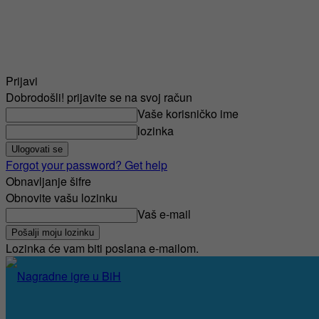
Prijavi
Dobrodošli! prijavite se na svoj račun
Vaše korisničko ime
lozinka
Forgot your password? Get help
Obnavljanje šifre
Obnovite vašu lozinku
Vaš e-mail
Lozinka će vam biti poslana e-mailom.