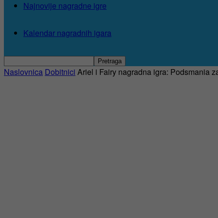
Najnovije nagradne igre
Kalendar nagradnih igara
Naslovnica
Dobitnici
Ariel i Fairy nagradna igra: Podsmania 