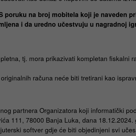
poruku na broj mobitela koji je naveden pri
imljena i da uredno učestvuju u nagradnoj igr
pletna, tj. mora prikazivati kompletan fiskalni 
 originalnih računa neće biti tretirani kao ispravn
vnog partnera Organizatora koji informatički p
a 111, 78000 Banja Luka, dana 18.12.2024. god
terski softver gdje će biti objedinjeni svi učes