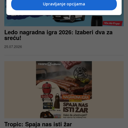
Upravljanje opcijama
Ledo nagradna igra 2026: Izaberi dva za
sreću!
25.07.2026
Tropic: Spaja nas isti žar