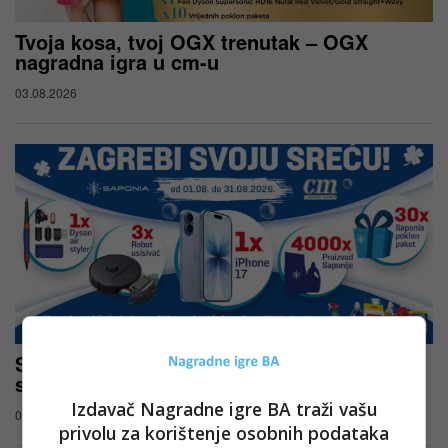
Tvoja kosa, tvoj OGX trenutak – OGX
nagradna igra u cm-u
03.08.2026
Saponia nagradna igra u cm-u: Zagrebi
svoju sreću
Izdavač Nagradne igre BA traži vašu
01.08.2026
privolu za korištenje osobnih podataka