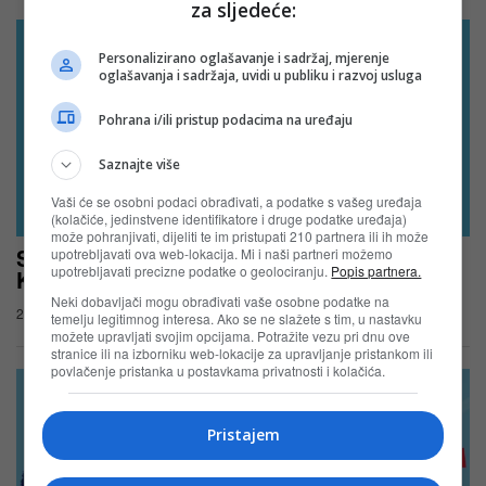
za sljedeće:
Personalizirano oglašavanje i sadržaj, mjerenje
oglašavanja i sadržaja, uvidi u publiku i razvoj usluga
Pohrana i/ili pristup podacima na uređaju
Saznajte više
Vaši će se osobni podaci obrađivati, a podatke s vašeg uređaja
(kolačiće, jedinstvene identifikatore i druge podatke uređaja)
može pohranjivati, dijeliti te im pristupati 210 partnera ili ih može
Sladoled Snješko 4You nagradna igra u
upotrebljavati ova web-lokacija. Mi i naši partneri možemo
upotrebljavati precizne podatke o geolociranju.
Popis partnera.
KORT marketima
Neki dobavljači mogu obrađivati vaše osobne podatke na
27.07.2026
temelju legitimnog interesa. Ako se ne slažete s tim, u nastavku
možete upravljati svojim opcijama. Potražite vezu pri dnu ove
stranice ili na izborniku web-lokacije za upravljanje pristankom ili
povlačenje pristanka u postavkama privatnosti i kolačića.
Pristajem