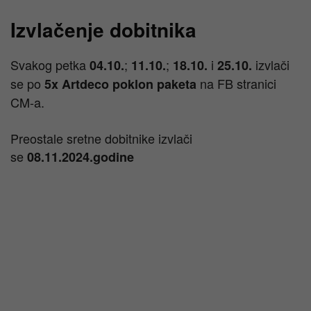
Izvlačenje dobitnika
Svakog petka
;
;
i
izvlači
04.10.
11.10.
18.10.
25.10.
se po
na FB stranici
5x Artdeco poklon paketa
CM-a.
Preostale sretne dobitnike izvlači
se
08.11.2024.godine