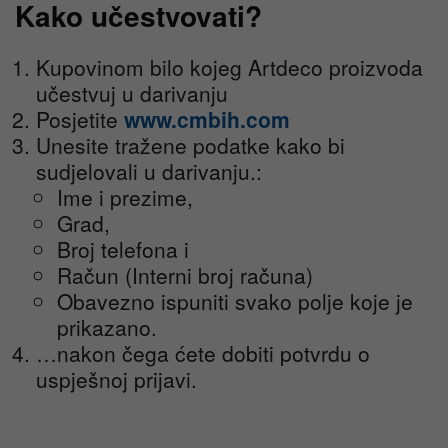
Kako učestvovati?
Kupovinom bilo kojeg Artdeco proizvoda
učestvuj u darivanju
Posjetite
www.cmbih.com
Unesite tražene podatke kako bi
sudjelovali u darivanju.:
Ime i prezime,
Grad,
Broj telefona i
Račun (Interni broj računa)
Obavezno ispuniti svako polje koje je
prikazano.
…nakon čega ćete dobiti potvrdu o
uspješnoj prijavi.