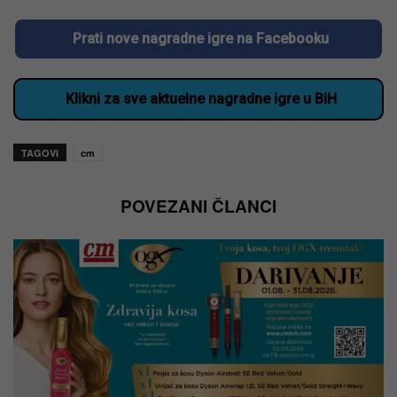
Prati nove nagradne igre na Facebooku
Klikni za sve aktuelne nagradne igre u BiH
TAGOVI
cm
POVEZANI ČLANCI