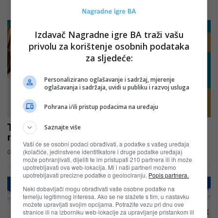
POVEZANI ČLANCI
Izdavač Nagradne igre BA traži vašu
privolu za korištenje osobnih podataka
za sljedeće:
Personalizirano oglašavanje i sadržaj, mjerenje
oglašavanja i sadržaja, uvidi u publiku i razvoj usluga
Pohrana i/ili pristup podacima na uređaju
Tvoja kosa, tvoj OGX trenutak – OGX
Saznajte više
nagradna igra u cm-u
Vaši će se osobni podaci obrađivati, a podatke s vašeg uređaja
(kolačiće, jedinstvene identifikatore i druge podatke uređaja)
03.08.2026
može pohranjivati, dijeliti te im pristupati 210 partnera ili ih može
upotrebljavati ova web-lokacija. Mi i naši partneri možemo
upotrebljavati precizne podatke o geolociranju.
Popis partnera.
Neki dobavljači mogu obrađivati vaše osobne podatke na
temelju legitimnog interesa. Ako se ne slažete s tim, u nastavku
možete upravljati svojim opcijama. Potražite vezu pri dnu ove
stranice ili na izborniku web-lokacije za upravljanje pristankom ili