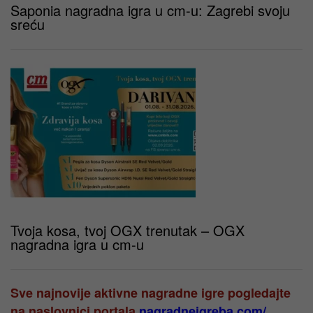
Saponia nagradna igra u cm-u: Zagrebi svoju
sreću
Tvoja kosa, tvoj OGX trenutak – OGX
nagradna igra u cm-u
Sve najnovije aktivne nagradne igre pogledajte
na naslovnici portala
nagradneigreba.com/
.