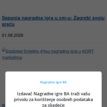
Saponia nagradna igra u cm-u: Zagrebi svoju
sreću
01.08.2026
Izdavač Nagradne igre BA traži vašu
privolu za korištenje osobnih podataka
za sljedeće:
Sladoled Snješko 4You nagradna igra u