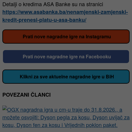
Detalji o kredima ASA Banke su na stranici
https://www.asabanka.ba/nenamjenski-zamjenski-
kredit-prenesi-platu-u-asa-banku/
Prati nove nagradne igre na Instagramu
Prati nove nagradne igre na Facebooku
Klikni za sve aktuelne nagradne igre u BiH
POVEZANI ČLANCI