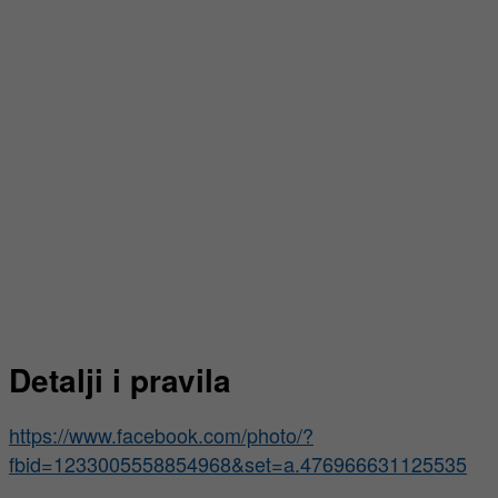
Detalji i pravila
https://www.facebook.com/photo/?
fbid=1233005558854968&set=a.476966631125535