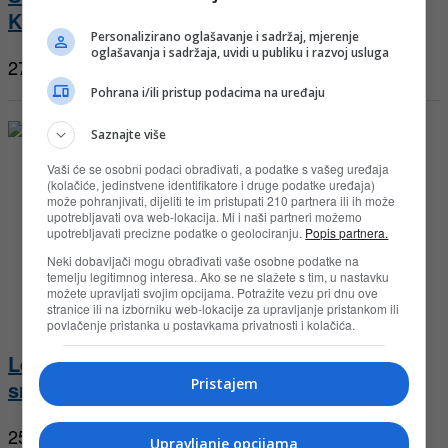
KORT marketima
Personalizirano oglašavanje i sadržaj, mjerenje
oglašavanja i sadržaja, uvidi u publiku i razvoj usluga
27.07.2026
Pohrana i/ili pristup podacima na uređaju
Saznajte više
Vaši će se osobni podaci obrađivati, a podatke s vašeg uređaja
(kolačiće, jedinstvene identifikatore i druge podatke uređaja)
može pohranjivati, dijeliti te im pristupati 210 partnera ili ih može
upotrebljavati ova web-lokacija. Mi i naši partneri možemo
upotrebljavati precizne podatke o geolociranju.
Popis partnera.
Neki dobavljači mogu obrađivati vaše osobne podatke na
temelju legitimnog interesa. Ako se ne slažete s tim, u nastavku
možete upravljati svojim opcijama. Potražite vezu pri dnu ove
stranice ili na izborniku web-lokacije za upravljanje pristankom ili
povlačenje pristanka u postavkama privatnosti i kolačića.
Ledo nagradna igra 2026: Izaberi dva za
Pristajem
sreću!
25.07.2026
Upravljanje opcijama