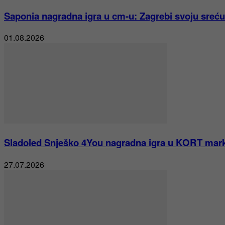
Saponia nagradna igra u cm-u: Zagrebi svoju sreću
01.08.2026
Sladoled Snješko 4You nagradna igra u KORT mar
27.07.2026