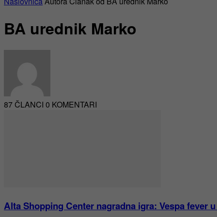
Naslovnica
Autora
Članak od BA urednik Marko
BA urednik Marko
87 ČLANCI
0 KOMENTARI
Alta Shopping Center nagradna igra: Vespa fever u 