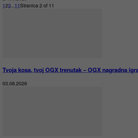
1
2
3
...
11
Stranica 2 of 11
Tvoja kosa, tvoj OGX trenutak – OGX nagradna igr
03.08.2026