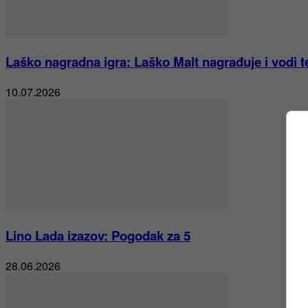
Laško nagradna igra: Laško Malt nagrađuje i vodi t
10.07.2026
Lino Lada izazov: Pogodak za 5
28.06.2026