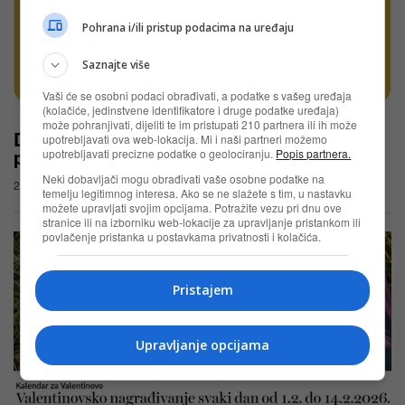
Pohrana i/ili pristup podacima na uređaju
Saznajte više
Vaši će se osobni podaci obrađivati, a podatke s vašeg uređaja
(kolačiće, jedinstvene identifikatore i druge podatke uređaja)
može pohranjivati, dijeliti te im pristupati 210 partnera ili ih može
Dolcela nagradna igra: Dolcela slatka
upotrebljavati ova web-lokacija. Mi i naši partneri možemo
praznična kutija
upotrebljavati precizne podatke o geolociranju.
Popis partnera.
Neki dobavljači mogu obrađivati vaše osobne podatke na
23.02.2026
temelju legitimnog interesa. Ako se ne slažete s tim, u nastavku
možete upravljati svojim opcijama. Potražite vezu pri dnu ove
stranice ili na izborniku web-lokacije za upravljanje pristankom ili
povlačenje pristanka u postavkama privatnosti i kolačića.
Pristajem
Upravljanje opcijama