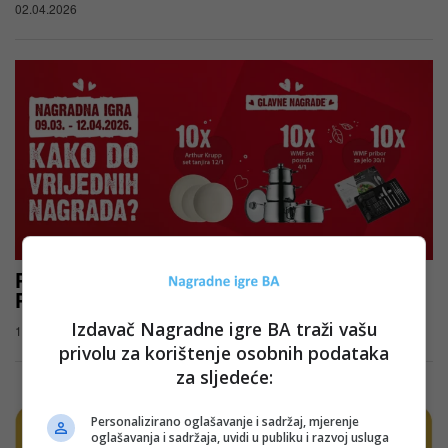
02.04.2026
Podravka nagradna igra: Juhuuu za
Podravka juhu
Izdavač Nagradne igre BA traži vašu
18.03.2026
privolu za korištenje osobnih podataka
za sljedeće:
Personalizirano oglašavanje i sadržaj, mjerenje
oglašavanja i sadržaja, uvidi u publiku i razvoj usluga