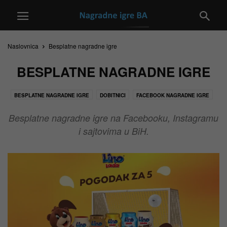
Naslovnica
Besplatne nagradne igre
BESPLATNE NAGRADNE IGRE
BESPLATNE NAGRADNE IGRE
DOBITNICI
FACEBOOK NAGRADNE IGRE
MANJE NAGRADNE IGRE
POPULARNE NAGRADNE IGRE
Besplatne nagradne igre na Facebooku, Instagramu
SVE NAGRADNE IGRE U BIH
USKORO ZAVRŠAVA
i sajtovima u BiH.
VELIKE NAGRADNE IGRE