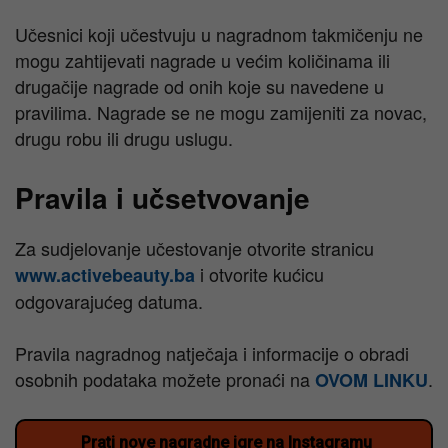
Učesnici koji učestvuju u nagradnom takmičenju ne
mogu zahtijevati nagrade u većim količinama ili
drugačije nagrade od onih koje su navedene u
pravilima. Nagrade se ne mogu zamijeniti za novac,
drugu robu ili drugu uslugu.
Pravila i učsetvovanje
Za sudjelovanje učestovanje otvorite stranicu
i otvorite kućicu
www.activebeauty.ba
odgovarajućeg datuma.
Pravila nagradnog natječaja i informacije o obradi
osobnih podataka možete pronaći na
.
OVOM LINKU
Prati nove nagradne igre na Instagramu