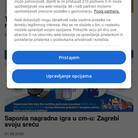
može pohranjivati, dijeliti te im pristupati 210 partnera ili ih može
upotrebljavati ova web-lokacija. Mi i naši partneri možemo
upotrebljavati precizne podatke o geolociranju.
Popis partnera.
Tvoja kosa, tvoj OGX trenutak – OGX
Neki dobavljači mogu obrađivati vaše osobne podatke na
nagradna igra u cm-u
temelju legitimnog interesa. Ako se ne slažete s tim, u nastavku
možete upravljati svojim opcijama. Potražite vezu pri dnu ove
stranice ili na izborniku web-lokacije za upravljanje pristankom ili
03.08.2026
povlačenje pristanka u postavkama privatnosti i kolačića.
Pristajem
Upravljanje opcijama
Saponia nagradna igra u cm-u: Zagrebi
svoju sreću
01.08.2026