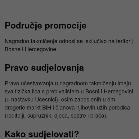
Područje promocije
Nagradno takmičenje odnosi se isključivo na teritorij
Bosne i Hercegovine.
Pravo sudjelovanja
Pravo učestvovanja u nagradnom takmičenju imaju
sva fizička lica s prebivalištem u Bosni i Hercegovini
(u nastavku Učesnici), osim zaposlenih u dm
drogerie markt BiH i članova njihovih užih porodica
(roditelji, supružnik, djeca, sestre i braća).
Kako sudjelovati?