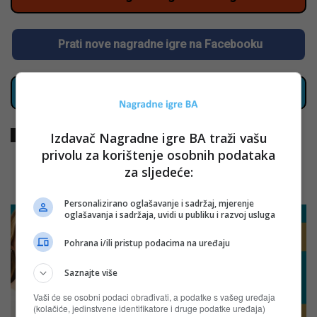
Prati nove nagradne igre na Facebooku
Klikni za sve aktuelne nagradne igre u BiH
Izdavač Nagradne igre BA traži vašu
TAGOVI
DM
privolu za korištenje osobnih podataka
za sljedeće:
POVEZANI ČLANCI
Personalizirano oglašavanje i sadržaj, mjerenje
oglašavanja i sadržaja, uvidi u publiku i razvoj usluga
Pohrana i/ili pristup podacima na uređaju
Saznajte više
Vaši će se osobni podaci obrađivati, a podatke s vašeg uređaja
(kolačiće, jedinstvene identifikatore i druge podatke uređaja)