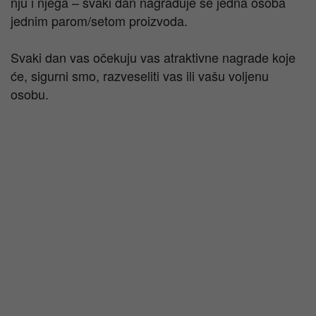
nju i njega – svaki dan nagrađuje se jedna osoba
jednim parom/setom proizvoda.
Svaki dan vas očekuju vas atraktivne nagrade koje
će, sigurni smo, razveseliti vas ili vašu voljenu
osobu.