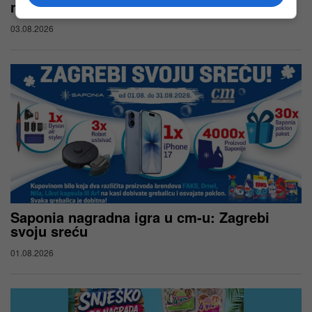
nagradna igra u cm-u
03.08.2026
Saponia nagradna igra u cm-u: Zagrebi
svoju sreću
01.08.2026