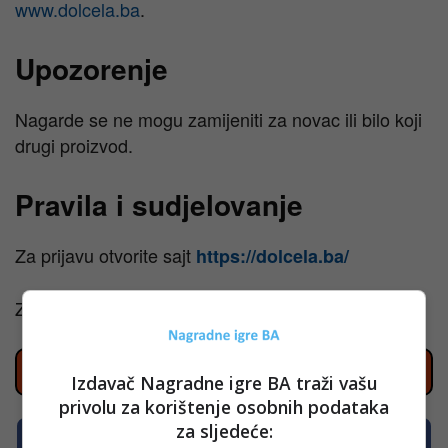
www.dolcela.ba
.
Upozorenje
Nagarde se ne mogu zamijeniti za novac ili bilo koji
drugi proizvod.
Pravila i sudjelovanje
Za prijavu otvorite sajt
https://dolcela.ba/
Za detaljna pravila kliknite na
OVAJ LINK
Prati nove nagradne igre na Instagramu
Izdavač Nagradne igre BA traži vašu
privolu za korištenje osobnih podataka
za sljedeće:
Prati nove nagradne igre na Facebooku