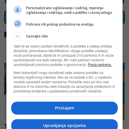
Personalizirano oglašavanje i sadržaj, mjerenje
oglašavanja i sadržaja, uvidi u publiku i razvoj usluga
Klikni za sve aktuelne nagradne igre u BiH
Pohrana i/ili pristup podacima na uređaju
TAGOVI
Dolcela
podravka
Saznajte više
Vaši će se osobni podaci obrađivati, a podatke s vašeg uređaja
(kolačiće, jedinstvene identifikatore i druge podatke uređaja)
POVEZANI ČLANCI
može pohranjivati, dijeliti te im pristupati 210 partnera ili ih može
upotrebljavati ova web-lokacija. Mi i naši partneri možemo
upotrebljavati precizne podatke o geolociranju.
Popis partnera.
Neki dobavljači mogu obrađivati vaše osobne podatke na
temelju legitimnog interesa. Ako se ne slažete s tim, u nastavku
možete upravljati svojim opcijama. Potražite vezu pri dnu ove
stranice ili na izborniku web-lokacije za upravljanje pristankom ili
povlačenje pristanka u postavkama privatnosti i kolačića.
Pristajem
Tvoja kosa, tvoj OGX trenutak – OGX
Upravljanje opcijama