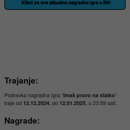
Klikni za sve aktuelne nagradne igre u BiH
Trajanje:
Podravka nagradna igra “
”
Imaš pravo na slatko
traje od
do
u 23:59 sati.
12.12.2024.
12.01.2025.
Nagrade: