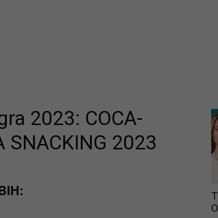
igra 2023: COCA-
A SNACKING 2023
BIH:
T
O