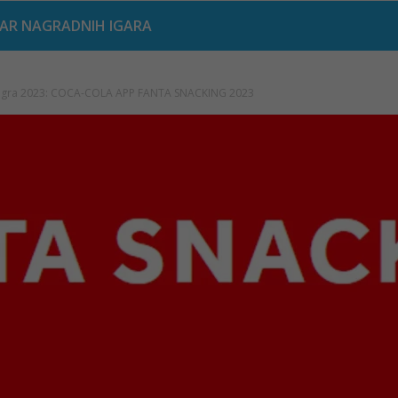
AR NAGRADNIH IGARA
 igra 2023: COCA-COLA APP FANTA SNACKING 2023