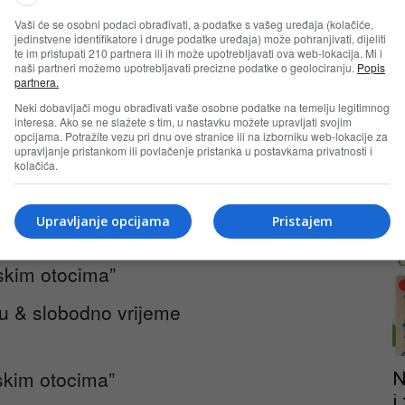
Vaši će se osobni podaci obrađivati, a podatke s vašeg uređaja (kolačiće,
jedinstvene identifikatore i druge podatke uređaja) može pohranjivati, dijeliti
skim otocima”
te im pristupati 210 partnera ili ih može upotrebljavati ova web-lokacija. Mi i
naši partneri možemo upotrebljavati precizne podatke o geolociranju.
Popis
partnera.
arta rafting etape-NP Una / Štrbački buk
Neki dobavljači mogu obrađivati vaše osobne podatke na temelju legitimnog
interesa. Ako se ne slažete s tim, u nastavku možete upravljati svojim
 etape, preuzimanje opreme, upoznavanje
opcijama. Potražite vezu pri dnu ove stranice ili na izborniku web-lokacije za
T
upravljanje pristankom ili povlačenje pristanka u postavkama privatnosti i
kolačića.
23
n
Upravljanje opcijama
Pristajem
skim otocima”
ru & slobodno vrijeme
skim otocima”
N
i