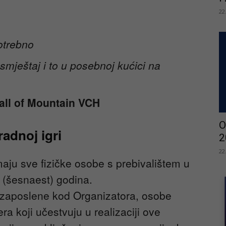
22
otrebno
smještaj i to u posebnoj kućici na
all of Mountain VCH
O
adnoj igri
2
22
aju sve fizičke osobe s prebivalištem u
6 (šesnaest) godina.
zaposlene kod Organizatora, osobe
a koji učestvuju u realizaciji ove