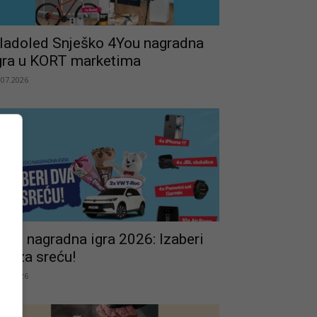
ladoled Snješko 4You nagradna
gra u KORT marketima
.07.2026
edo nagradna igra 2026: Izaberi
va za sreću!
.07.2026