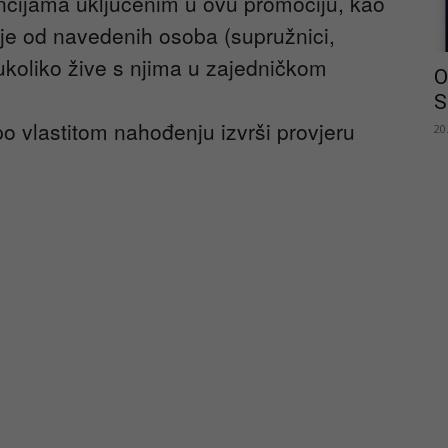
ncijama uključenim u ovu promociju, kao
koje od navedenih osoba (supružnici,
e ukoliko žive s njima u zajedničkom
O
S
o vlastitom nahođenju izvrši provjeru
20