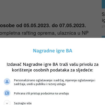
S
i
 osobe od 05.05.2023. do 07.05.2023.
27
kompletna rafting oprema, ulaznica u NP
o osiguranjem na izletu, prevoz od
ftinga i od cilja nazad do Japodskih
Izdavač Nagradne igre BA traži vašu privolu za
korištenje osobnih podataka za sljedeće:
ke” u večernjim satima
L
Personalizirano oglašavanje i sadržaj, mjerenje oglašavanja i
sadržaja, uvidi u publiku i razvoj usluga
d
ima” – domaći specijaliteti
25
Pohrana i/ili pristup podacima na uređaju
ru & slobodno vrijeme
Saznajte više