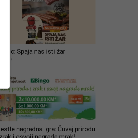
ropic: Spaja nas isti žar
.07.2026
estle nagradna igra: Čuvaj prirodu
 zrak i osvoji nagrade mrak!