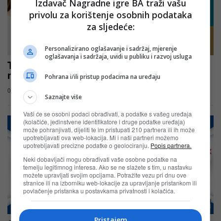
Izdavač Nagradne igre BA traži vašu
privolu za korištenje osobnih podataka
za sljedeće:
Personalizirano oglašavanje i sadržaj, mjerenje
oglašavanja i sadržaja, uvidi u publiku i razvoj usluga
Tvoja kosa, tvoj OGX trenutak – OGX
nagradna igra u cm-u
Pohrana i/ili pristup podacima na uređaju
03.08.2026
Saznajte više
Vaši će se osobni podaci obrađivati, a podatke s vašeg uređaja
(kolačiće, jedinstvene identifikatore i druge podatke uređaja)
može pohranjivati, dijeliti te im pristupati 210 partnera ili ih može
upotrebljavati ova web-lokacija. Mi i naši partneri možemo
upotrebljavati precizne podatke o geolociranju.
Popis partnera.
Neki dobavljači mogu obrađivati vaše osobne podatke na
temelju legitimnog interesa. Ako se ne slažete s tim, u nastavku
možete upravljati svojim opcijama. Potražite vezu pri dnu ove
stranice ili na izborniku web-lokacije za upravljanje pristankom ili
povlačenje pristanka u postavkama privatnosti i kolačića.
Pristajem