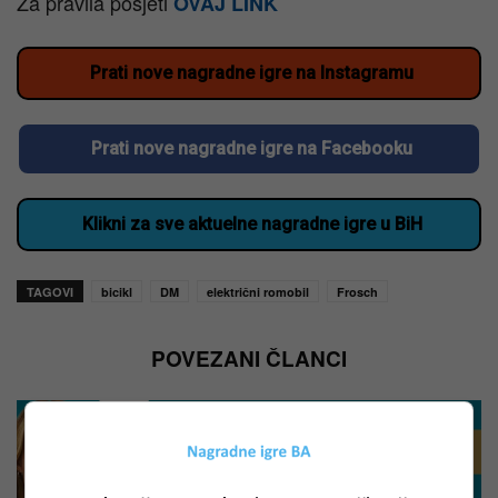
Za pravila posjeti
OVAJ LINK
Prati nove nagradne igre na Instagramu
Prati nove nagradne igre na Facebooku
Klikni za sve aktuelne nagradne igre u BiH
TAGOVI
bicikl
DM
električni romobil
Frosch
POVEZANI ČLANCI