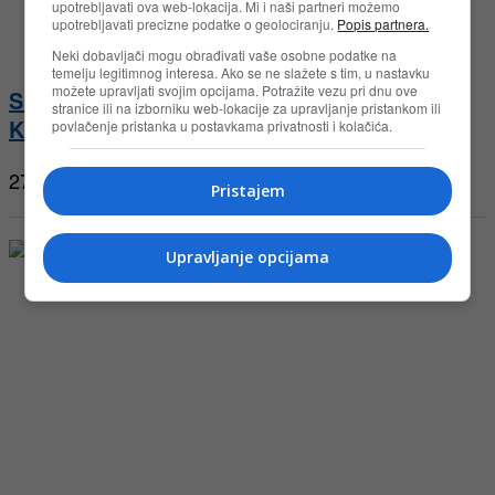
upotrebljavati ova web-lokacija. Mi i naši partneri možemo
upotrebljavati precizne podatke o geolociranju.
Popis partnera.
Neki dobavljači mogu obrađivati vaše osobne podatke na
temelju legitimnog interesa. Ako se ne slažete s tim, u nastavku
možete upravljati svojim opcijama. Potražite vezu pri dnu ove
Sladoled Snješko 4You nagradna igra u
stranice ili na izborniku web-lokacije za upravljanje pristankom ili
KORT marketima
povlačenje pristanka u postavkama privatnosti i kolačića.
27.07.2026
Pristajem
Upravljanje opcijama