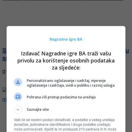
Saponia nagradna igra u cm-u: Zagrebi svoju
Izdavač Nagradne igre BA traži vašu
sreću
privolu za korištenje osobnih podataka
za sljedeće:
01.08.2026
Personalizirano oglašavanje i sadržaj, mjerenje
oglašavanja i sadržaja, uvidi u publiku i razvoj usluga
Pohrana i/ili pristup podacima na uređaju
Saznajte više
Vaši će se osobni podaci obrađivati, a podatke s vašeg uređaja
(kolačiće, jedinstvene identifikatore i druge podatke uređaja)
može pohranjivati, dijeliti te im pristupati 210 partnera ili ih može