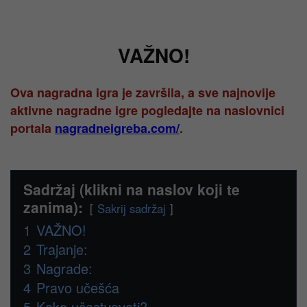
VAŽNO!
Ova nagradna igra je završila, a sve najnovije
aktivne nagradne igre pogledajte na naslovnici
portala
nagradneigreba.com/
.
Sadržaj (klikni na naslov koji te
zanima):
Sakrij sadržaj
1
VAŽNO!
2
Trajanje:
3
Nagrade:
4
Pravo učešća
5
Kako učestvovati?