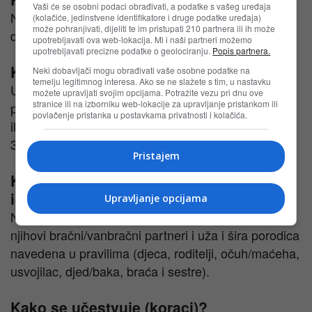
Vaši će se osobni podaci obrađivati, a podatke s vašeg uređaja
Nagradna igra traje od 03.02.2026. do 30.03.2026.
(kolačiće, jedinstvene identifikatore i druge podatke uređaja)
može pohranjivati, dijeliti te im pristupati 210 partnera ili ih može
do 23:59h.
upotrebljavati ova web-lokacija. Mi i naši partneri možemo
upotrebljavati precizne podatke o geolociranju.
Popis partnera.
Ko može učestvovati u nagradnoj igri?
Neki dobavljači mogu obrađivati vaše osobne podatke na
temelju legitimnog interesa. Ako se ne slažete s tim, u nastavku
Učestvovati mogu kupci (fizička lica) sa prijavljenim
možete upravljati svojim opcijama. Potražite vezu pri dnu ove
stranice ili na izborniku web-lokacije za upravljanje pristankom ili
prebivalištem u BiH koji obave kupovinu u Konzum
povlačenje pristanka u postavkama privatnosti i kolačića.
ili Mercator prodavnicama u BiH u periodu
3.2.2026.–30.3.2026.
Pristajem
Ko ne može učestvovati u nagradnoj
igri?
Upravljanje opcijama
Ne mogu učestvovati radnici Priređivača, kao ni
njihovi bračni/vanbračni partneri i uža i šira porodica
navedena u pravilima (djeca, roditelji, očuh/maćeha,
usvojilac, djed/baka, braća i sestre).
Kako se učestvuje (koraci)?