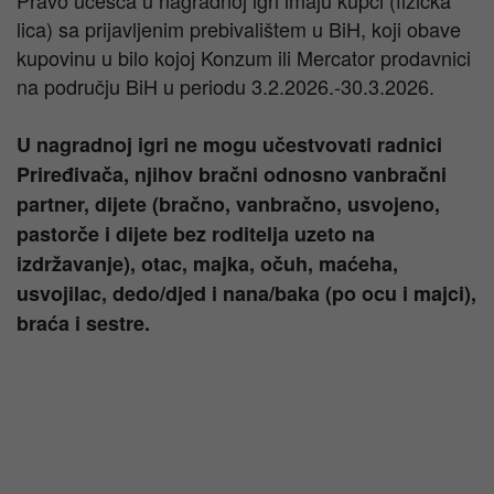
Pravo učešća u nagradnoj igri imaju kupci (fizička
lica) sa prijavljenim prebivalištem u BiH, koji obave
kupovinu u bilo kojoj Konzum ili Mercator prodavnici
na području BiH u periodu 3.2.2026.-30.3.2026.
U nagradnoj igri ne mogu učestvovati radnici
Priređivača, njihov bračni odnosno vanbračni
partner, dijete (bračno, vanbračno, usvojeno,
pastorče i dijete bez roditelja uzeto na
izdržavanje), otac, majka, očuh, maćeha,
usvojilac, dedo/djed i nana/baka (po ocu i majci),
braća i sestre.