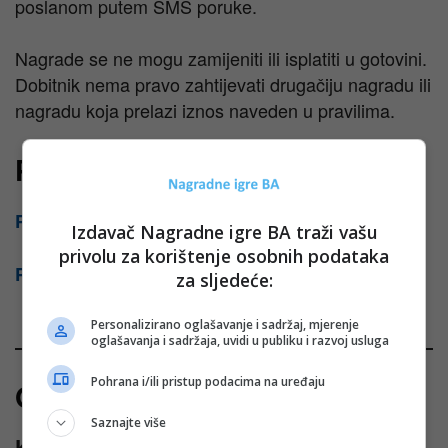
poslanom putem SMS poruke.
Nagrade se ne mogu zamijeniti ili isplatiti u gotovini.
Dobitnik nema pravo zahtijevati drugačiju nagradu ili
nagradu koja prelazi iznos naveden u pravilima.
Pravila
Pravila za FBIH
Izdavač Nagradne igre BA traži vašu
privolu za korištenje osobnih podataka
Pravila za RS
za sljedeće:
Personalizirano oglašavanje i sadržaj, mjerenje
oglašavanja i sadržaja, uvidi u publiku i razvoj usluga
Pohrana i/ili pristup podacima na uređaju
Odgovori na najčešća pitanja
Saznajte više
Koliko traje Konzum nagradna igra?