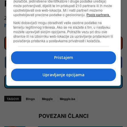
Pravila i prijava
(kolačiće, jedinstvene identifikatore i druge podatke uređaja)
može pohranjivati, dijeliti te im pristupati 210 partnera ili ih može
upotrebljavati ova web-lokacija. Mi i naši partneri možemo
upotrebljavati precizne podatke o geolociranju.
Popis partnera.
Za prijavu i pravila otvorite sajt posjetite
Neki dobavljači mogu obrađivati vaše osobne podatke na
https://nagradnaigra.meggle.ba/
temelju legitimnog interesa. Ako se ne slažete s tim, u nastavku
možete upravljati svojim opcijama. Potražite vezu pri dnu ove
stranice ili na izborniku web-lokacije za upravljanje pristankom ili
povlačenje pristanka u postavkama privatnosti i kolačića.
Prati nove nagradne igre na Instagramu
Pristajem
Prati nove nagradne igre na Facebooku
Upravljanje opcijama
Klikni za sve aktuelne nagradne igre u BiH
TAGOVI
Bingo
Meggle
Meggle.ba
POVEZANI ČLANCI