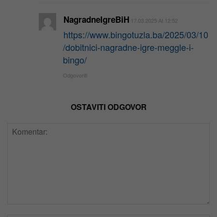
NagradneIgreBiH
17.03.2025 At 12:52
https://www.bingotuzla.ba/2025/03/10
/dobitnici-nagradne-igre-meggle-i-
bingo/
Odgovoriti
OSTAVITI ODGOVOR