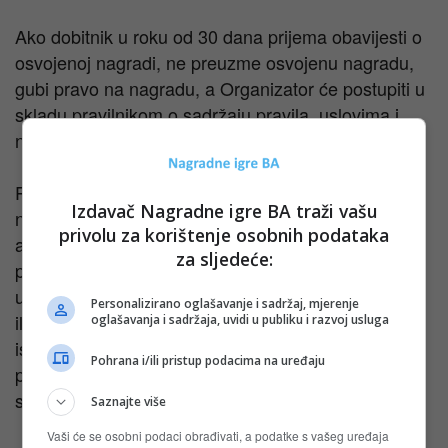
Ako dobitnik u roku od 30 dana prijema obavijesti o
osvojenoj nagradi, ne preuzme osvojenu nagradu,
gubi pravo na nagradu, a Organizator će postupiti u
skladu pravilnikom o sadržaju pravila, uslovima i
načinu priređivanja nagradnih igara.
Prilikom preuzimanja nagrade dobitnik je dužan dati
Izdavač Nagradne igre BA traži vašu
na uvid fiskalni račun kojem se obavljena kupnja
privolu za korištenje osobnih podataka
artikala i vrijednost iz člana 2. ovog Pravilnika i
za sljedeće:
potvrdi svoj identitet svojom osobnom iskaznicom ili
u slučaju maloljetne osobe ili osobe s ograničenom
Personalizirano oglašavanje i sadržaj, mjerenje
ili oduzetom poslovnom sposobnošću, ličnom
oglašavanja i sadržaja, uvidi u publiku i razvoj usluga
iskaznicom jednog roditelja ili staratelja uz
Pohrana i/ili pristup podacima na uređaju
predočenje rodnog lista ili rješenje i imenovanju za
staratelja, te potpisati izjavu od primitka iste
Saznajte više
Vaši će se osobni podaci obrađivati, a podatke s vašeg uređaja