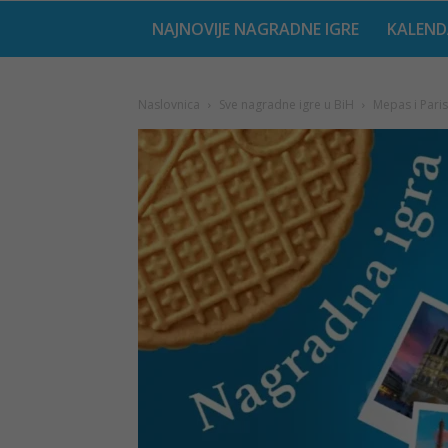
NAJNOVIJE NAGRADNE IGRE
KALEND
Naslovnica
Sve nagradne igre u BiH
Mepas i Paris