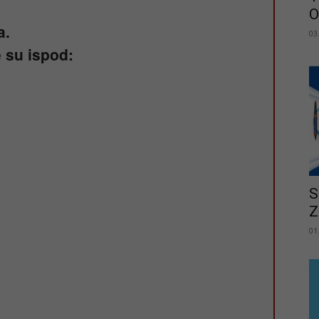
O
a.
03
e su ispod:
S
Z
01