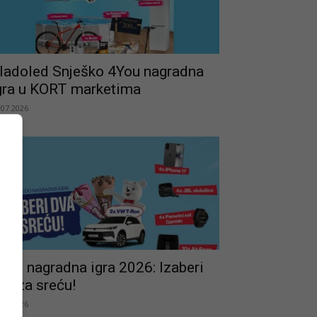
ladoled Snješko 4You nagradna
gra u KORT marketima
.07.2026
edo nagradna igra 2026: Izaberi
va za sreću!
.07.2026