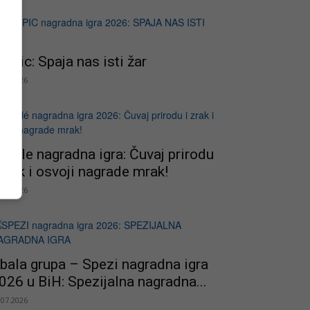
ropic: Spaja nas isti žar
.07.2026
estle nagradna igra: Čuvaj prirodu
 zrak i osvoji nagrade mrak!
.07.2026
bala grupa – Spezi nagradna igra
026 u BiH: Spezijalna nagradna...
.07.2026