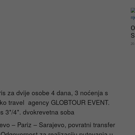
O
S
20
is za dvije osobe 4 dana, 3 noćenja s
 preko travel agency GLOBTOUR EVENT.
s 3*/4*. dvokrevetna soba
vo – Pariz – Sarajevo, povratni transfer
Odgovornost za realizaciju putovanja u