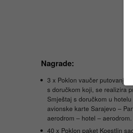
Nagrade:
3 x Poklon vaučer putovanje u
s doručkom koji, se realizir
Smještaj s doručkom u hotelu 
avionske karte Sarajevo – Pari
aerodrom – hotel – aerodrom.
40 x Poklon paket Koestlin sad