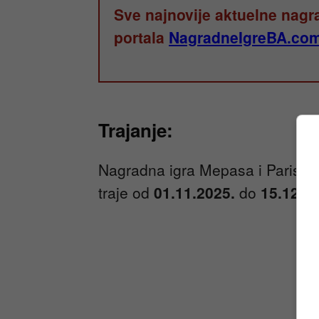
Sve najnovije aktuelne nagr
portala
NagradneIgreBA.co
Trajanje:
Nagradna igra Mepasa i Paris ke
traje od
01.11.2025.
do
15.12.2