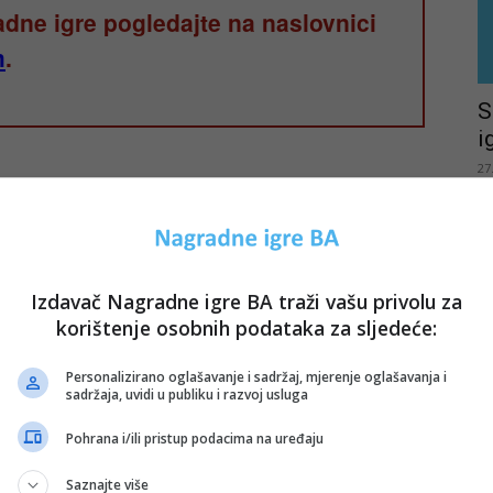
adne igre pogledajte na naslovnici
m
.
S
i
27
ksa od Koestilna za putovanje u Paris
025.
Izdavač Nagradne igre BA traži vašu privolu za
korištenje osobnih podataka za sljedeće:
Personalizirano oglašavanje i sadržaj, mjerenje oglašavanja i
sadržaja, uvidi u publiku i razvoj usluga
L
Pohrana i/ili pristup podacima na uređaju
d
25
Saznajte više