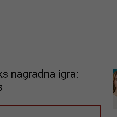
ks nagradna igra:
s
T