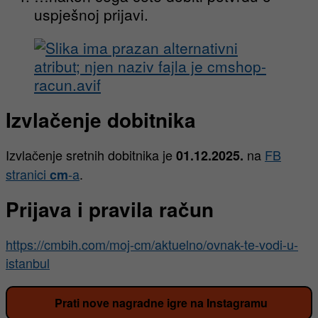
uspješnoj prijavi.
Izvlačenje dobitnika
Izvlačenje sretnih dobitnika je
na
FB
01.12.2025.
stranic
i
-a
.
cm
Prijava i pravila račun
https://cmbih.com/moj-cm/aktuelno/ovnak-te-vodi-u-
istanbul
Prati nove nagradne igre na Instagramu