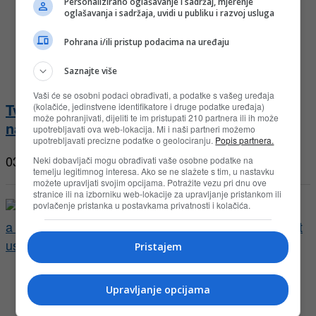
Personalizirano oglašavanje i sadržaj, mjerenje
oglašavanja i sadržaja, uvidi u publiku i razvoj usluga
Pohrana i/ili pristup podacima na uređaju
Saznajte više
Vaši će se osobni podaci obrađivati, a podatke s vašeg uređaja
Tvoja kosa, tvoj OGX trenutak – OGX
(kolačiće, jedinstvene identifikatore i druge podatke uređaja)
može pohranjivati, dijeliti te im pristupati 210 partnera ili ih može
nagradna igra u cm-u
upotrebljavati ova web-lokacija. Mi i naši partneri možemo
upotrebljavati precizne podatke o geolociranju.
Popis partnera.
03.08.2026
Neki dobavljači mogu obrađivati vaše osobne podatke na
temelju legitimnog interesa. Ako se ne slažete s tim, u nastavku
možete upravljati svojim opcijama. Potražite vezu pri dnu ove
stranice ili na izborniku web-lokacije za upravljanje pristankom ili
povlačenje pristanka u postavkama privatnosti i kolačića.
Pristajem
Upravljanje opcijama