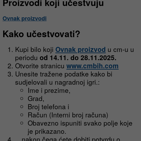
Proizvodi koji učestvuju
Ovnak proizvodi
Kako učestvovati?
Kupi bilo koji
Ovnak proizvod
u cm-u u
periodu
od 14.11. do 28.11.2025.
Otvorite stranicu
www.cmbi
h
.com
Unesite tražene podatke kako bi
sudjelovali u nagradnoj igri.:
Ime i prezime,
Grad,
Broj telefona i
Račun (Interni broj računa)
Obavezno ispuniti svako polje koje
je prikazano.
…nakon čega ćete dobiti potvrdu o