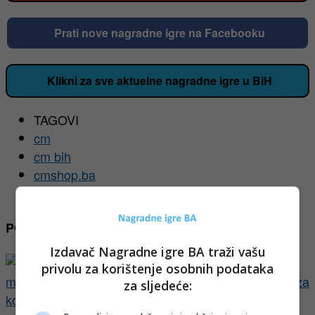
Prati nove nagradne igre na Facebooku
Klikni za sve aktuelne nagradne igre u BiH
TAGOVI
cm
cm bih
cmshop.ba
putovanje
POVEZANI ČLANCI
Izdavač Nagradne igre BA traži vašu
privolu za korištenje osobnih podataka
za sljedeće: