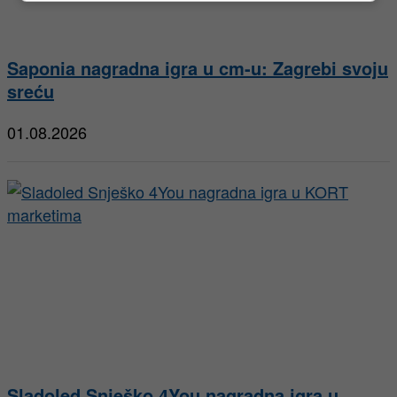
Saponia nagradna igra u cm-u: Zagrebi svoju
sreću
01.08.2026
Sladoled Snješko 4You nagradna igra u