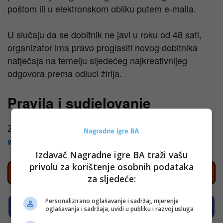
poštom ili u elektronskom obliku putem e-maila.
U slučaju da se dobitnik ne javi u roku od 48 sati,
organizator ima pravo proglasiti novog dobitnika
natječaja na temelju sljedećeg najkreativnijeg
odgovora prema odluci žirija.
Pravila i sudjelovanje
Za detaljna pravila i sudjelovanje posjetite
www.osvjezavajucesvoja.com
Izdavač Nagradne igre BA traži vašu
privolu za korištenje osobnih podataka
Prati nove nagradne igre na Instagramu
za sljedeće:
Personalizirano oglašavanje i sadržaj, mjerenje
Prati nove nagradne igre na Facebooku
oglašavanja i sadržaja, uvidi u publiku i razvoj usluga