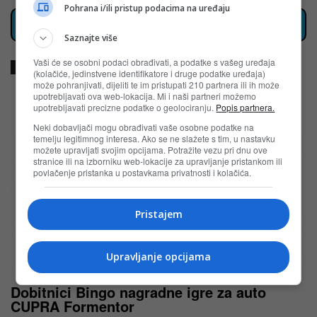
Pohrana i/ili pristup podacima na uređaju
Klikni za sve aktuelne nagradne igre u BiH
Saznajte više
Vaši će se osobni podaci obrađivati, a podatke s vašeg uređaja
TAGOVI
Sky Cola
(kolačiće, jedinstvene identifikatore i druge podatke uređaja)
može pohranjivati, dijeliti te im pristupati 210 partnera ili ih može
upotrebljavati ova web-lokacija. Mi i naši partneri možemo
POVEZANI ČLANCI
upotrebljavati precizne podatke o geolociranju.
Popis partnera.
Neki dobavljači mogu obrađivati vaše osobne podatke na
temelju legitimnog interesa. Ako se ne slažete s tim, u nastavku
možete upravljati svojim opcijama. Potražite vezu pri dnu ove
stranice ili na izborniku web-lokacije za upravljanje pristankom ili
povlačenje pristanka u postavkama privatnosti i kolačića.
Pristajem
Upravljanje opcijama
Dobitnici Bingo nagradne igre za auto
CUPRA Formentor