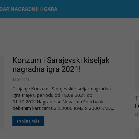
DAR NAGRADNIH IGARA
Konzum i Sarajevski kiseljak
nagradna igra 2021!
14.09.2021
Trajanje:Konzum i Sarajevski kiseljak nagradna
igra traje u periodu od 18.08.2021 do
T
01.10.2021Nagrade su:Novac na Sberbank
O
debitnim karticama:2 x 3000 KM3 x 2000 KM3...
03
Pročitaj više