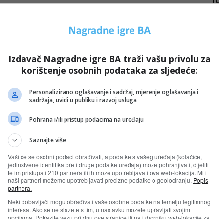
i
27
Izdavač Nagradne igre BA traži vašu privolu za
korištenje osobnih podataka za sljedeće:
Personalizirano oglašavanje i sadržaj, mjerenje oglašavanja i
sadržaja, uvidi u publiku i razvoj usluga
Pohrana i/ili pristup podacima na uređaju
L
d
Saznajte više
25
Vaši će se osobni podaci obrađivati, a podatke s vašeg uređaja (kolačiće,
jedinstvene identifikatore i druge podatke uređaja) može pohranjivati, dijeliti
te im pristupati 210 partnera ili ih može upotrebljavati ova web-lokacija. Mi i
naši partneri možemo upotrebljavati precizne podatke o geolociranju.
Popis
partnera.
Neki dobavljači mogu obrađivati vaše osobne podatke na temelju legitimnog
interesa. Ako se ne slažete s tim, u nastavku možete upravljati svojim
opcijama. Potražite vezu pri dnu ove stranice ili na izborniku web-lokacije za