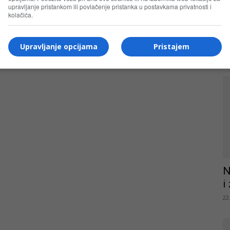
upravljanje pristankom ili povlačenje pristanka u postavkama privatnosti i
kolačića.
T
Upravljanje opcijama
Pristajem
23
N
i
22