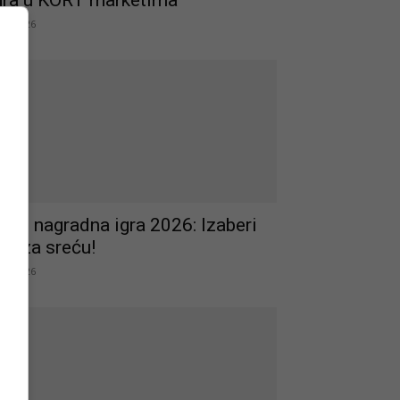
gra u KORT marketima
.07.2026
edo nagradna igra 2026: Izaberi
va za sreću!
.07.2026