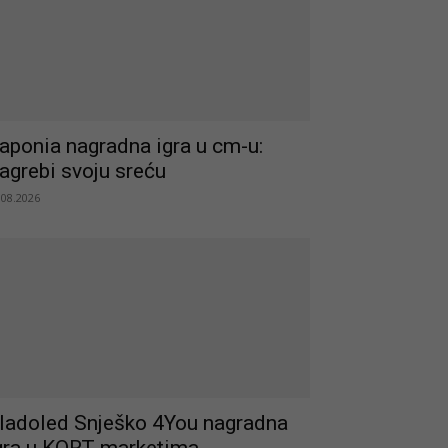
aponia nagradna igra u cm-u:
agrebi svoju sreću
.08.2026
ladoled Snješko 4You nagradna