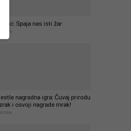
ropic: Spaja nas isti žar
.07.2026
estle nagradna igra: Čuvaj prirodu
 zrak i osvoji nagrade mrak!
.07.2026