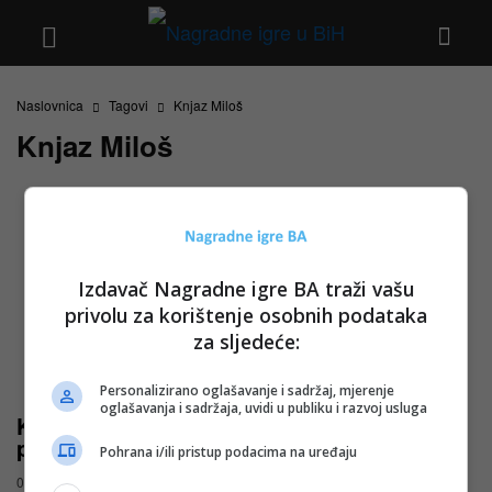
Naslovnica
Tagovi
Knjaz Miloš
Knjaz Miloš
Izdavač Nagradne igre BA traži vašu
privolu za korištenje osobnih podataka
za sljedeće:
Personalizirano oglašavanje i sadržaj, mjerenje
oglašavanja i sadržaja, uvidi u publiku i razvoj usluga
Knjaz Miloš nagradna igra: Osvoji
putovanje koje se pamti
Pohrana i/ili pristup podacima na uređaju
07.11.2025