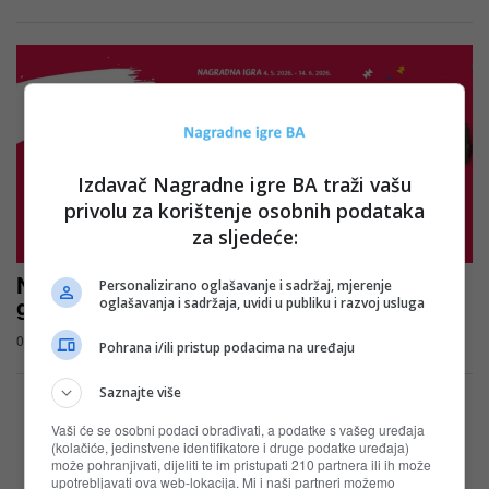
Izdavač Nagradne igre BA traži vašu
privolu za korištenje osobnih podataka
za sljedeće:
Nestle nagradna igra 2026: Nagrade za 20.
Personalizirano oglašavanje i sadržaj, mjerenje
godina Nestle BiH
oglašavanja i sadržaja, uvidi u publiku i razvoj usluga
03.05.2026
Pohrana i/ili pristup podacima na uređaju
Saznajte više
Vaši će se osobni podaci obrađivati, a podatke s vašeg uređaja
(kolačiće, jedinstvene identifikatore i druge podatke uređaja)
može pohranjivati, dijeliti te im pristupati 210 partnera ili ih može
upotrebljavati ova web-lokacija. Mi i naši partneri možemo