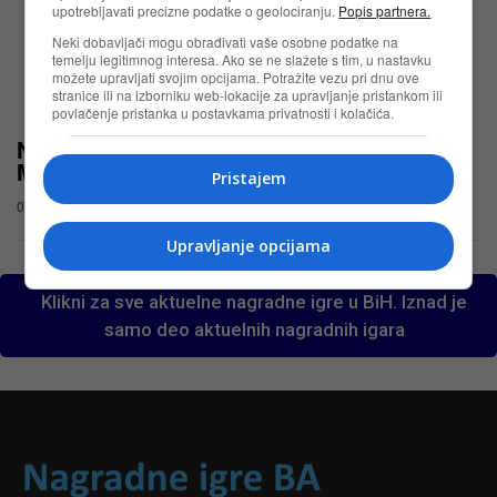
upotrebljavati precizne podatke o geolociranju.
Popis partnera.
Neki dobavljači mogu obrađivati vaše osobne podatke na
temelju legitimnog interesa. Ako se ne slažete s tim, u nastavku
možete upravljati svojim opcijama. Potražite vezu pri dnu ove
stranice ili na izborniku web-lokacije za upravljanje pristankom ili
povlačenje pristanka u postavkama privatnosti i kolačića.
Nestle nagradna igra BiH u Konzumu i
Mercatoru
Pristajem
03.11.2025
Upravljanje opcijama
Klikni za sve aktuelne nagradne igre u BiH. Iznad je
samo deo aktuelnih nagradnih igara