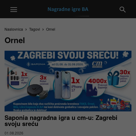
Naslovnica
Tagovi
Ornel
Ornel
Saponia nagradna igra u cm-u: Zagrebi
svoju sreću
01.08.2026