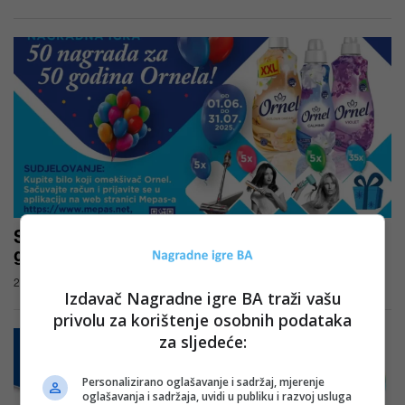
Saponia nagradna igra: 50 nagrada za 50
godina Ornela
23.06.2025
Izdavač Nagradne igre BA traži vašu
privolu za korištenje osobnih podataka
za sljedeće:
Personalizirano oglašavanje i sadržaj, mjerenje
oglašavanja i sadržaja, uvidi u publiku i razvoj usluga