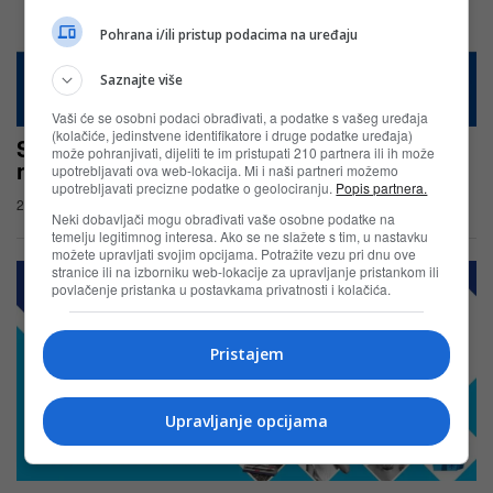
Pohrana i/ili pristup podacima na uređaju
Saznajte više
Vaši će se osobni podaci obrađivati, a podatke s vašeg uređaja
(kolačiće, jedinstvene identifikatore i druge podatke uređaja)
Saponia i Bingo nagradna igra za vrijedne
može pohranjivati, dijeliti te im pristupati 210 partnera ili ih može
nagrade
upotrebljavati ova web-lokacija. Mi i naši partneri možemo
upotrebljavati precizne podatke o geolociranju.
Popis partnera.
22.06.2025
Neki dobavljači mogu obrađivati vaše osobne podatke na
temelju legitimnog interesa. Ako se ne slažete s tim, u nastavku
možete upravljati svojim opcijama. Potražite vezu pri dnu ove
stranice ili na izborniku web-lokacije za upravljanje pristankom ili
povlačenje pristanka u postavkama privatnosti i kolačića.
Pristajem
Upravljanje opcijama