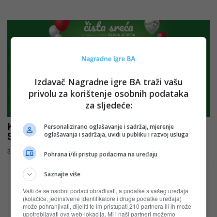
Izdavač Nagradne igre BA traži vašu
privolu za korištenje osobnih podataka
za sljedeće:
KORT nagradna igra uz Persil, Perwoll i
Personalizirano oglašavanje i sadržaj, mjerenje
Somat: Čista sreća
oglašavanja i sadržaja, uvidi u publiku i razvoj usluga
31.07.2025
Pohrana i/ili pristup podacima na uređaju
Saznajte više
Vaši će se osobni podaci obrađivati, a podatke s vašeg uređaja
(kolačiće, jedinstvene identifikatore i druge podatke uređaja)
može pohranjivati, dijeliti te im pristupati 210 partnera ili ih može
upotrebljavati ova web-lokacija. Mi i naši partneri možemo