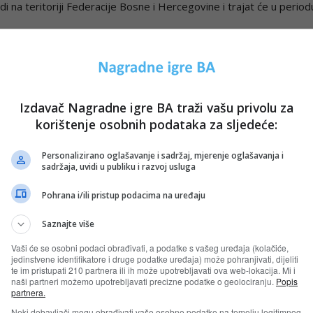
i na teritoriji Federacije Bosne i Hercegovine i trajat će u period
Izdavač Nagradne igre BA traži vašu privolu za
korištenje osobnih podataka za sljedeće:
Personalizirano oglašavanje i sadržaj, mjerenje oglašavanja i
sadržaja, uvidi u publiku i razvoj usluga
Pohrana i/ili pristup podacima na uređaju
oji i nagrade osvoji!
Saznajte više
Vaši će se osobni podaci obrađivati, a podatke s vašeg uređaja (kolačiće,
jedinstvene identifikatore i druge podatke uređaja) može pohranjivati, dijeliti
te im pristupati 210 partnera ili ih može upotrebljavati ova web-lokacija. Mi i
0.03. do 31.05.2023. godine – prvi valOd 01.11. do 31.12.2023. 
naši partneri možemo upotrebljavati precizne podatke o geolociranju.
Popis
partnera.
Neki dobavljači mogu obrađivati vaše osobne podatke na temelju legitimnog