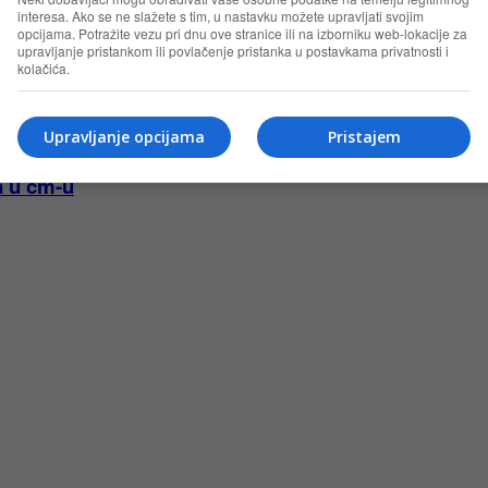
interesa. Ako se ne slažete s tim, u nastavku možete upravljati svojim
opcijama. Potražite vezu pri dnu ove stranice ili na izborniku web-lokacije za
upravljanje pristankom ili povlačenje pristanka u postavkama privatnosti i
kolačića.
Upravljanje opcijama
Pristajem
a u cm-u