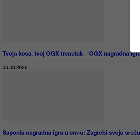
Tvoja kosa, tvoj OGX trenutak – OGX nagradna igr
03.08.2026
Saponia nagradna igra u cm-u: Zagrebi svoju sreću