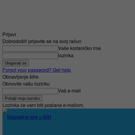
Prijavi
Dobrodošli! prijavite se na svoj račun
Vaše korisničko ime
lozinka
Forgot your password? Get help
Obnavljanje šifre
Obnovite vašu lozinku
Vaš e-mail
Lozinka će vam biti poslana e-mailom.