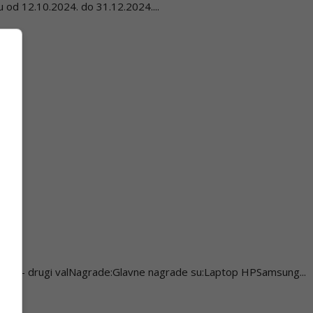
u od 12.10.2024. do 31.12.2024....
godine – drugi valNagrade:Glavne nagrade su:Laptop HPSamsung...