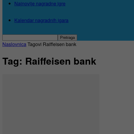
Najnovije nagradne igre
Kalendar nagradnih igara
Naslovnica
Tagovi
Raiffeisen bank
Tag: Raiffeisen bank