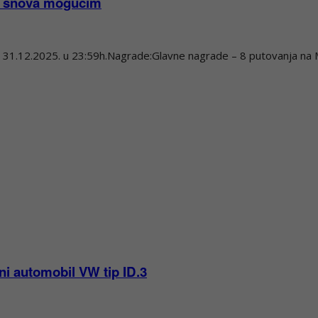
iz snova mogućim
 31.12.2025. u 23:59h.Nagrade:Glavne nagrade – 8 putovanja na Ma
ni automobil VW tip ID.3