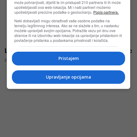
može pohranjivati, dijeliti te im pristupati 210 partnera ili ih može
upotrebljavati ova web-lokacija. Mi i naši partneri možemo
upotrebljavati precizne podatke o geolociranju.
Popis partnera.
Neki dobavljači mogu obrađivati vaše osobne podatke na
temelju legitimnog interesa. Ako se ne slažete s tim, u nastavku
možete upravljati svojim opcijama. Potražite vezu pri dnu ove
stranice ili na izborniku web-lokacije za upravljanje pristankom ili
povlačenje pristanka u postavkama privatnosti i kolačića.
Lasta nagradna igra: Crvena jabuka i Tropic
Pristajem
27.03.2025
Upravljanje opcijama