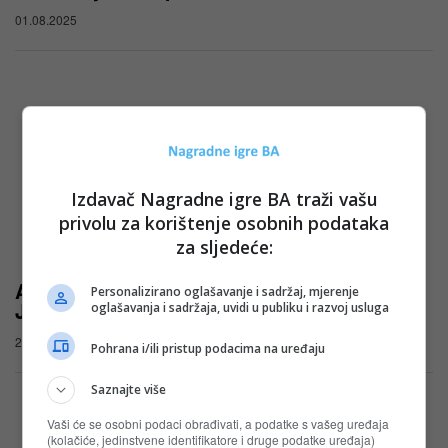
01.08.2025
Izdavač Nagradne igre BA traži vašu
privolu za korištenje osobnih podataka
za sljedeće:
Aleva nagradna igra u Tropic i Crvena
Personalizirano oglašavanje i sadržaj, mjerenje
Jabuka: Osvoji fantastične nagrade!
oglašavanja i sadržaja, uvidi u publiku i razvoj usluga
25.04.2025
Pohrana i/ili pristup podacima na uređaju
Saznajte više
Vaši će se osobni podaci obrađivati, a podatke s vašeg uređaja
(kolačiće, jedinstvene identifikatore i druge podatke uređaja)