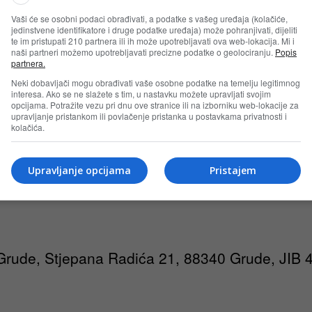
u utakmicu BiH reprezentacije
Vaši će se osobni podaci obrađivati, a podatke s vašeg uređaja (kolačiće,
jedinstvene identifikatore i druge podatke uređaja) može pohranjivati, dijeliti
rezentacije
te im pristupati 210 partnera ili ih može upotrebljavati ova web-lokacija. Mi i
naši partneri možemo upotrebljavati precizne podatke o geolociranju.
Popis
partnera.
Neki dobavljači mogu obrađivati vaše osobne podatke na temelju legitimnog
interesa. Ako se ne slažete s tim, u nastavku možete upravljati svojim
opcijama. Potražite vezu pri dnu ove stranice ili na izborniku web-lokacije za
upravljanje pristankom ili povlačenje pristanka u postavkama privatnosti i
kolačića.
iguranja i sve dodatne troškove putovanja, te 
Upravljanje opcijama
Pristajem
 najmanje 3 mjeseca od dana planiranog izlas
 Grude, Stjepana Radića 21, 88340 Grude, JIB