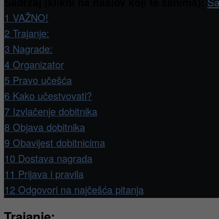
Sadržaj (klikni na naslov koji te zanima):
Sa
1
VAŽNO!
2
Trajanje:
3
Nagrade:
4
Organizator
5
Pravo učešća
6
Kako učestvovati?
7
Izvlačenje dobitnika
8
Objava dobitnika
9
Obavijest dobitnicima
10
Dostava nagrada
11
Prijava i pravila
12
Odgovori na najčešća pitanja
Trajanje: