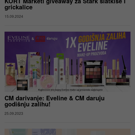
KORT Marketi giveaway za Štark slatkiše i
grickalice
15.09.2024
CM darivanje: Eveline & CM daruju
godišnju zalihu!
25.09.2023