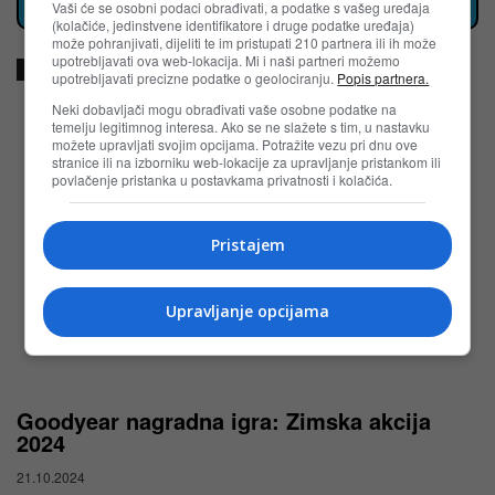
Klikni za sve aktuelne nagradne igre u BiH
Vaši će se osobni podaci obrađivati, a podatke s vašeg uređaja
(kolačiće, jedinstvene identifikatore i druge podatke uređaja)
može pohranjivati, dijeliti te im pristupati 210 partnera ili ih može
upotrebljavati ova web-lokacija. Mi i naši partneri možemo
TAGOVI
bih
bosna i hercegovina
DM
upotrebljavati precizne podatke o geolociranju.
Popis partnera.
Neki dobavljači mogu obrađivati vaše osobne podatke na
temelju legitimnog interesa. Ako se ne slažete s tim, u nastavku
POVEZANI ČLANCI
možete upravljati svojim opcijama. Potražite vezu pri dnu ove
stranice ili na izborniku web-lokacije za upravljanje pristankom ili
povlačenje pristanka u postavkama privatnosti i kolačića.
Pristajem
Upravljanje opcijama
Goodyear nagradna igra: Zimska akcija
2024
21.10.2024