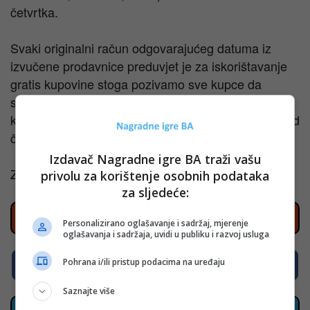
četvrtka.
Svaki originalni račun odgovarajućeg datuma iz
izvučene prodavnice preduvjet je za iskorištavanje
gratis kupovine stoga pozivamo sve kupce da
sačuvaju februarske račune kupovine. Na primjer,
kupci iz zelenog područja moraju sačuvati račune od
četvrtka.
Izdavač Nagradne igre BA traži vašu
Za detalje klinite na
www.dm-drogeriemarkt.ba
privolu za korištenje osobnih podataka
za sljedeće:
Prati nove nagradne igre na Instagramu
Personalizirano oglašavanje i sadržaj, mjerenje
oglašavanja i sadržaja, uvidi u publiku i razvoj usluga
Pohrana i/ili pristup podacima na uređaju
Prati nove nagradne igre na Facebooku
Saznajte više