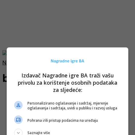
Naslovnica
Tagovi
Bih
bih
Izdavač Nagradne igre BA traži vašu
privolu za korištenje osobnih podataka
za sljedeće:
Personalizirano oglašavanje i sadržaj, mjerenje
oglašavanja i sadržaja, uvidi u publiku i razvoj usluga
Pohrana i/ili pristup podacima na uređaju
Saznajte više