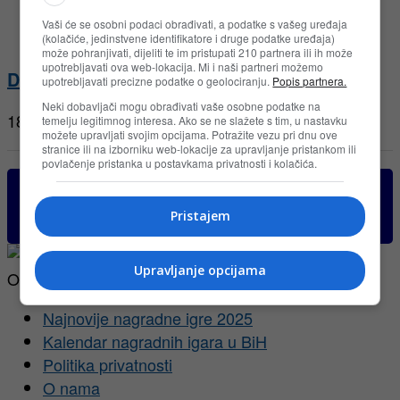
Vaši će se osobni podaci obrađivati, a podatke s vašeg uređaja
(kolačiće, jedinstvene identifikatore i druge podatke uređaja)
može pohranjivati, dijeliti te im pristupati 210 partnera ili ih može
upotrebljavati ova web-lokacija. Mi i naši partneri možemo
DM nagradna igra za gratis kupovinu u BiH
upotrebljavati precizne podatke o geolociranju.
Popis partnera.
Neki dobavljači mogu obrađivati vaše osobne podatke na
18.02.2014
temelju legitimnog interesa. Ako se ne slažete s tim, u nastavku
možete upravljati svojim opcijama. Potražite vezu pri dnu ove
stranice ili na izborniku web-lokacije za upravljanje pristankom ili
povlačenje pristanka u postavkama privatnosti i kolačića.
Klikni za sve aktuelne nagradne igre u BiH. Iznad
je samo deo aktuelnih nagradnih igara
Pristajem
Upravljanje opcijama
O NAMA
Najnovije nagradne igre 2025
Kalendar nagradnih igara u BiH
Politika privatnosti
O nama